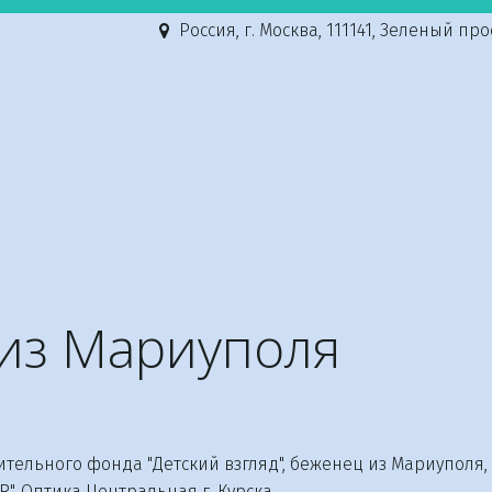
Россия
,
г. Москва
,
111141, Зеленый просп.
из Мариуполя
льного фонда "Детский взгляд", беженец из Мариуполя, 
R", Оптика Центральная г. Курска.