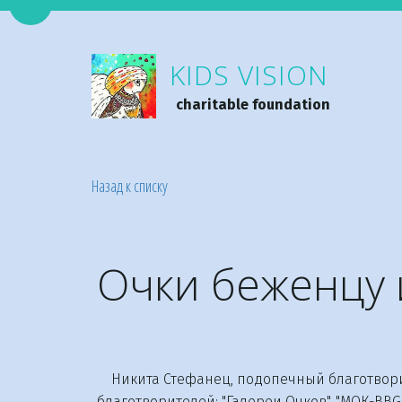
Перейти на версию для слабовидящих
KIDS VISION
charitable foundation
Назад к списку
Очки беженцу 
Никита Стефанец, подопечный благотворите
благотворителей: "Галереи Очков", "МОК-BBG