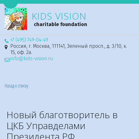
Перейти на версию для слабовидящих
KIDS VISION
charitable foundation
+7 (495) 749-04-49
Россия
,
г. Москва
,
111141, Зеленый просп., д. 3/10, к.
15, оф. 2а.
info@kids-vision.ru
Назад к списку
Новый благотворитель в
ЦКБ Управделами
Президента РФ