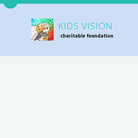
Перейти на версию для слабовидящих
KIDS VISION
charitable foundation